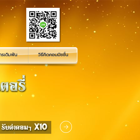
รเดิมพัน
วิธีคิดคอมมิชชั่น