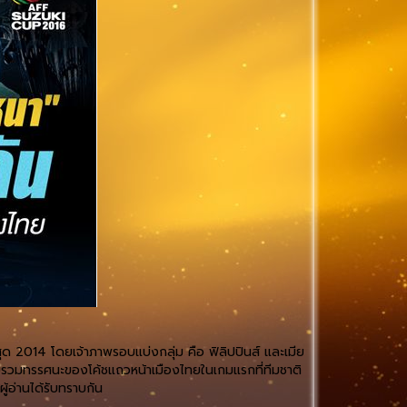
ุด 2014 โดยเจ้าภาพรอบแบ่งกลุ่ม คือ ฟิลิปปินส์ และเมีย
รวบรวมทรรศนะของโค้ชแถวหน้าเมืองไทยในเกมแรกที่ทีมชาติ
้อ่านได้รับทราบกัน