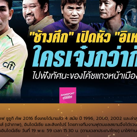
อฟ ซูซูกิ คัพ 2016 ซึ่งเคยได้มาแล้ว 4 สมัย ปี 1996, 2000, 2002 และล่าส
ินส์ (เจ้าภาพ), อินโดนีเซีย และสิงคโปร์ โดยทางทีมงานฟุตบอลสยามจึงได้
นโดนีเซีย วันที่ 19 พ.ย. 59 เวลา 15.30 น. (ตามเวลาประเทศไทย) มาให้ท่านผู