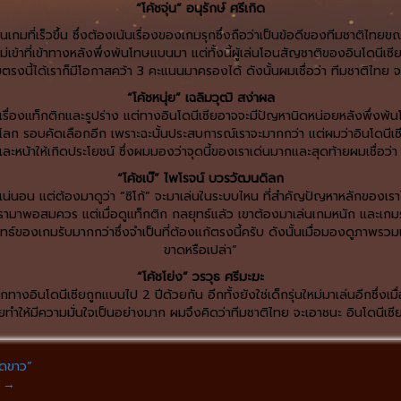
“โค้ชจุ่น” อนุรักษ์ ศรีเกิด
มที่เร็วขึ้น ซึ่งต้องเน้นเรื่องของเกมรุกซึ่งถือว่าเป็นข้อดีของทีมชาติไทยขณะน
เข้าที่เข้าทางหลังพึ่งพ้นโทษแบนมา แต่ทั้งนี้ผู้เล่นโอนสัญชาติของอินโดนีเซ
้ไขตรงนี้ได้เราก็มีโอกาสคว้า 3 คะแนนมาครองได้ ดังนั้นผมเชื่อว่า ทีมชาติไทย 
“โค้ชหนุ่ย” เฉลิมวุฒิ สง่าผล
้งเรื่องแท็กติกและรูปร่าง แต่ทางอินโดนีเซียอาจจะมีปัญหานิดหน่อยหลังพึ่งพ้น
ลโลก รอบคัดเลือกอีก เพราะฉะนั้นประสบการณ์เราจะมากกว่า แต่ผมว่าอินโดนีเซียก็ไ
หน้าให้เกิดประโยชน์ ซึ่งผมมองว่าจุดนี้ของเราเด่นมากและสุดท้ายผมเชื่อว่า 
“โค้ชเบ๊” ไพโรจน์ บวรวัฒนดิลก
ย่างแน่นอน แต่ต้องมาดูว่า “ซิโก้” จะมาเล่นในระบบไหน ที่สำคัญปัญหาหลักของ
ษาเรามาพอสมควร แต่เมื่อดูแท็กติก กลยุทธ์แล้ว เขาต้องมาเล่นเกมหนัก และเกมรับ
ยุทธ์ของเกมรับมากกว่าซึ่งจำเป็นที่ต้องแก้ตรงนี้ครับ ดังนั้นเมื่อมองดูภาพรวมแ
ขาดหรือเปล่า”
“โค้ชโย่ง” วรวุธ ศรีมะฆะ
กทางอินโดนีเซียถูกแบนไป 2 ปีด้วยกัน อีกทั้งยังใช่เด็กรุ่นใหม่มาเล่นอีกซึ่งเ
ำให้มีความมั่นใจเป็นอย่างมาก ผมจึงคิดว่าทีมชาติไทย จะเอาชนะ อินโดนีเซ
ุดขาว”
์
→