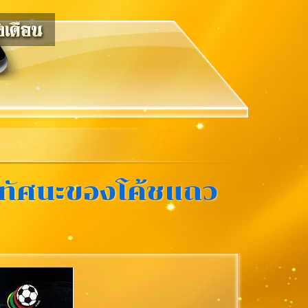
ังทัศนะของโค้ชแถว