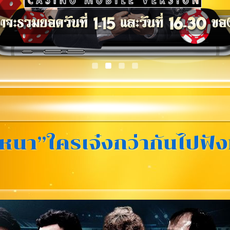
ิเหนา”ใครเจ๋งกว่ากันไปฟ