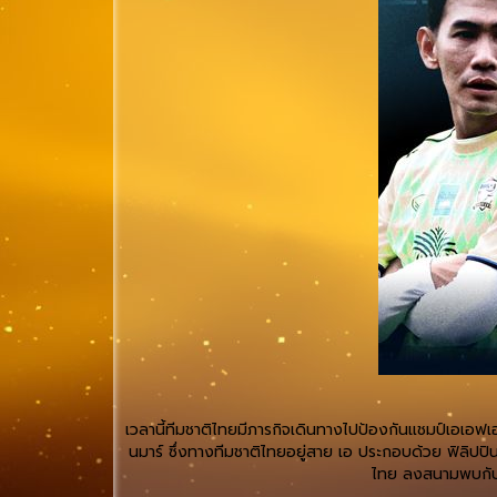
เวลานี้ทีมชาติไทยมีภารกิจเดินทางไปป้องกันแชมป์เอเอฟเ
นมาร์ ซึ่งทางทีมชาติไทยอยู่สาย เอ ประกอบด้วย ฟิลิปป
ไทย ลงสนามพบกับอิ