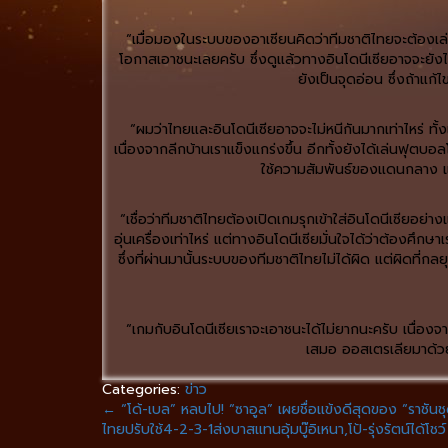
“เมื่อมองในระบบของอาเซียนคิดว่าทีมชาติไทยจะต้องเล่นเก
โอกาสเอาชนะเลยครับ ซึ่งดูแล้วทางอินโดนีเซียอาจจะยังไม่
ยังเป็นจุดอ่อน ซึ่งถ้าแก
“ผมว่าไทยและอินโดนีเซียอาจจะไม่หนีกันมากเท่าไหร่ ทั
เนื่องจากลีกบ้านเราแข็งแกร่งขึ้น อีกทั้งยังได้เล่นฟุตบอ
ใช้ความสัมพันธ์ของแดนกลาง และ
“เชื่อว่าทีมชาติไทยต้องเปิดเกมรุกเข้าใส่อินโดนีเซียอ
อุ่นเครื่องเท่าไหร่ แต่ทางอินโดนีเซียมั่นใจได้ว่าต้องศึก
ซึ่งที่ผ่านมานั้นระบบของทีมชาติไทยไม่ได้ผิด แต่ผิดที่กล
“เกมกับอินโดนีเซียเราจะเอาชนะได้ไม่ยากนะครับ เนื่องจา
เสมอ ออสเตรเลียมาด้วยท
Categories:
ข่าว
←
“โด้-เบล” หลบไป! “ซาอูล” เผยชื่อแข้งดีสุดของ “ราชันช
ไทยปรับใช้4-2-3-1ส่งบาสแทนอุ้มบู๊อิเหนา,โป้-รุ่งรัตน์ได้โชว