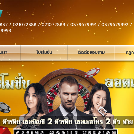
887 / 021072888 / 021072889 / 0879679991 / 0879679992 /
79993
ับเรา
โปรโมชั่น
ติดต่อสอบถาม
กฏกา