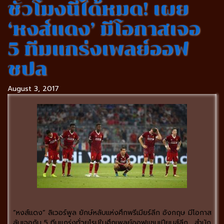
ชั่วโมงนี้ได้หมด! เผย
‘หงส์แดง’ มีโอกาสเจอ
5 ทีมแกร่งเพลย์ออฟ
ชปล
August 3, 2017
“หงส์แดง” ลิเวอร์พูล ยักษ์หลับแห่งศึกพรีเมียร์ลีก อังกฤษ มีโอกาส
ลุ้นเจอกับ 5 ทีมแกร่งทั่วยุโรปในศึกเพลย์ออฟแชมเปียนส์ลีก… สำนัก