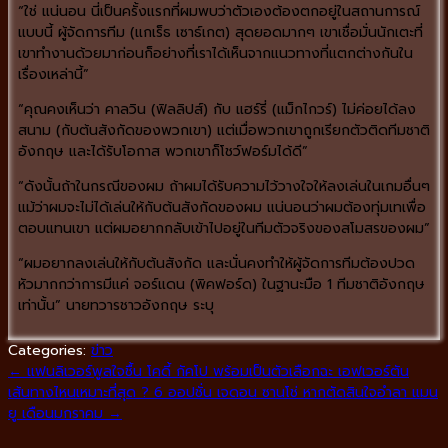
“ใช่ แน่นอน นี่เป็นครั้งแรกที่ผมพบว่าตัวเองต้องตกอยู่ในสถานการณ์
แบบนี้ ผู้จัดการทีม (แกเร็ธ เซาธ์เกต) สุดยอดมากๆ เขาเชื่อมั่นนักเตะที่
เขาทำงานด้วยมาก่อนก็อย่างที่เราได้เห็นจากแนวทางที่แตกต่างกันใน
เรื่องเหล่านี้”
“คุณคงเห็นว่า คาลวิน (ฟิลลิปส์) กับ แฮร์รี่ (แม็กไกวร์) ไม่ค่อยได้ลง
สนาม (กับต้นสังกัดของพวกเขา) แต่เมื่อพวกเขาถูกเรียกตัวติดทีมชาติ
อังกฤษ และได้รับโอกาส พวกเขาก็โชว์ฟอร์มได้ดี”
“ดังนั้นถ้าในกรณีของผม ถ้าผมได้รับความไว้วางใจให้ลงเล่นในเกมอื่นๆ
แม้ว่าผมจะไม่ได้เล่นให้กับต้นสังกัดของผม แน่นอนว่าผมต้องทุ่มเทเพื่อ
ตอบแทนเขา แต่ผมอยากกลับเข้าไปอยู่ในทีมตัวจริงของสโมสรของผม”
“ผมอยากลงเล่นให้กับต้นสังกัด และนั่นคงทำให้ผู้จัดการทีมต้องปวด
หัวมากกว่าการมีแค่ จอร์แดน (พิคฟอร์ด) ในฐานะมือ 1 ทีมชาติอังกฤษ
เท่านั้น” นายทวารชาวอังกฤษ ระบุ
Categories:
ข่าว
←
แฟนลิเวอร์พูลใจชื้น โคดี้ กัคโป พร้อมเป็นตัวเลือกฉะ เอฟเวอร์ตัน
เส้นทางไหนเหมาะที่สุด ? 6 ออปชั่น เจดอน ซานโช่ หากตัดสินใจอำลา แมน
ยู เดือนมกราคม
→