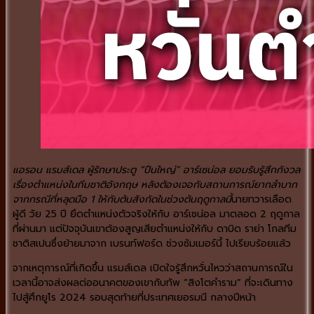
แอรอน แรมส์เดล ผู้รักษาประตู “ปืนใหญ่” อาร์เซน่อล ยอมรับรู้สึกกังวล
เรื่องตำแหน่งในทีมชาติอังกฤษ หลังต้องเจอกับสถานการณ์ยากลำบาก
จากกรณีที่หลุดมือ 1 ให้กับต้นสังกัดในช่วงต้นฤดูกาลนี้
นายทวารเลือด
ผู้ดี วัย 25 ปี ยึดตำแหน่งตัวจริงให้กับ อาร์เซน่อล มาตลอด 2 ฤดูกาล
ที่ผ่านมา แต่ปัจจุบันเขาต้องสูญเสียตำแหน่งให้กับ ดาบิด ราย่า โกลทีม
ชาติสเปนซึ่งย้ายมาจาก เบรนท์ฟอร์ด ช่วงซัมเมอร์นี้ ไปเรียบร้อยแล้ว
จากเหตุการณ์ที่เกิดขึ้น แรมส์เดล เปิดใจรู้สึกหวั่นไหวว่าสถานการณ์ใน
เวลานี้อาจส่งผลต่ออนาคตของเขากับทัพ “สิงโตคำราม” ที่จะเดินทาง
ไปสู้ศึกยูโร 2024 รอบสุดท้ายที่ประเทศเยอรมนี กลางปีหน้า