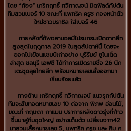
โดย “ก้อง” เกริกฤทธิ์ ทวีกาญจน์ มิดฟิลด์กัปตัน
ทีมสวมเบอร์ 10 ขณะที่ แพทริค ครูซ กองหน้าตัว
ใหม่ชาวบราซิล ใส่เบอร์ 46
ภายหลังที่ทัพฉลามชลมีโปรแกรมเปิดฉากลีก
สูงสุดในฤดูกาล 2019 ในสุดสัปดาห์นี้ โดยจะ
ออกไปเยือนแชมป์เก่าอย่าง บุรีรัมย์ ยูไนเต็ด
ล่าสุด ชลบุรี เอฟซี ได้ทำการเปิดรายชื่อ 26 นัก
เตะชุดลุยไทยลีก พร้อมหมายเลขเสื้อออกมา
เรียบร้อยแล้ว
ทางด้าน เกริกฤทธิ์ ทวีกาญจน์ แนวรุกกัปตัน
ทีมจะสืบทอดหมายเลข 10 ต่อจาก พิภพ อ่อนโม้,
ขณะที่ กฤษดา กาแมน ปราการหลังดาวรุ่งที่ก้าว
ขึ้นมาสู่ทีมชุดใหญ่ อย่างเต็มตัว เปลี่ยนจาก42
มาสวมเสื้อหมายเลข 5, แพทริค ครูซ และ คิม ค