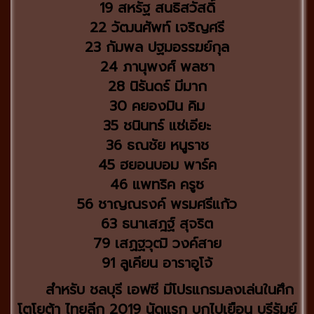
19 สหรัฐ สนธิสวัสดิ์
22 วัฒนศัพท์ เจริญศรี
23 กัมพล ปฐมอรรฆย์กุล
24 ภานุพงศ์ พลซา
28 นิรันดร์ มีมาก
30 คยองมิน คิม
35 ชนินทร์ แซ่เอียะ
36 ธณชัย หนูราช
45 ฮยอนบอม พาร์ค
46 แพทริค ครูซ
56 ชาญณรงค์ พรมศรีแก้ว
63 ธนาเสฎฐ์ สุจริต
79 เสฏฐวุฒิ วงค์สาย
91 ลูเคียน อาราอูโจ้
สำหรับ ชลบุรี เอฟซี มีโปรแกรมลงเล่นในศึก
โตโยต้า ไทยลีก 2019 นัดแรก บุกไปเยือน บุรีรัมย์