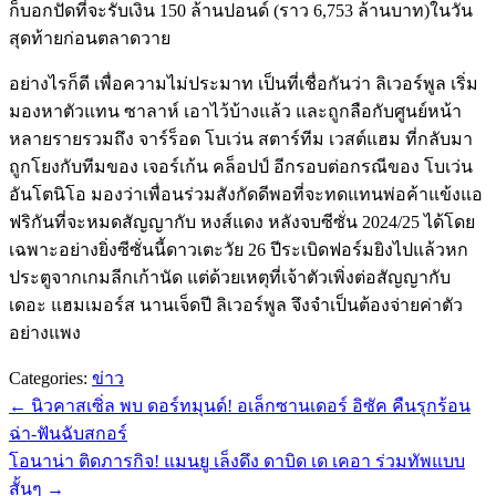
ก็บอกปัดที่จะรับเงิน 150 ล้านปอนด์ (ราว 6,753 ล้านบาท)ในวัน
สุดท้ายก่อนตลาดวาย
อย่างไรก็ดี เพื่อความไม่ประมาท เป็นที่เชื่อกันว่า ลิเวอร์พูล เริ่ม
มองหาตัวแทน ซาลาห์ เอาไว้บ้างแล้ว และถูกลือกับศูนย์หน้า
หลายรายรวมถึง จาร์ร็อด โบเว่น สตาร์ทีม เวสต์แฮม ที่กลับมา
ถูกโยงกับทีมของ เจอร์เก้น คล็อปป์ อีกรอบต่อกรณีของ โบเว่น
อันโตนิโอ มองว่าเพื่อนร่วมสังกัดดีพอที่จะทดแทนพ่อค้าแข้งแอ
ฟริกันที่จะหมดสัญญากับ หงส์แดง หลังจบซีซั่น 2024/25 ได้โดย
เฉพาะอย่างยิ่งซีซั่นนี้ดาวเตะวัย 26 ปีระเบิดฟอร์มยิงไปแล้วหก
ประตูจากเกมลีกเก้านัด แต่ด้วยเหตุที่เจ้าตัวเพิ่งต่อสัญญากับ
เดอะ แฮมเมอร์ส นานเจ็ดปี ลิเวอร์พูล จึงจำเป็นต้องจ่ายค่าตัว
อย่างแพง
Categories:
ข่าว
←
นิวคาสเซิ่ล พบ ดอร์ทมุนด์! อเล็กซานเดอร์ อิซัค คืนรุกร้อน
ฉ่า-ฟันฉับสกอร์
โอนาน่า ติดภารกิจ! แมนยู เล็งดึง ดาบิด เด เคอา ร่วมทัพแบบ
สั้นๆ
→