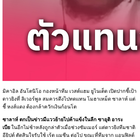
มิคาอิล อันโตนิโอ กองหน้าทีม เวสต์แฮม ยูไนเต็ด เปิดปากชี้เป้า
ดาวยิงที่ ลิเวอร์พูล สมควรดึงไปทดแทน โมฮาเหม็ด ซาลาห์ แต่
ชี้ หงส์แดง ต้องกล้าควักเงินก้อนโต
ซาลาห์ ตกเป็นข่าวมีแววย้ายไปค้าแข้งในลีก ซาอุดิ อาระ
เบีย
ในอีกไม่ช้าหลังถูกล่าตัวเมื่อช่วงซัมเมอร์ แต่ดาวยิงทีมชาติ
อียิปต์ ตัดสินใจรับใช้ เร้ด แมชีน ต่อไป ขณะที่ทีมจาก แอนฟิลด์