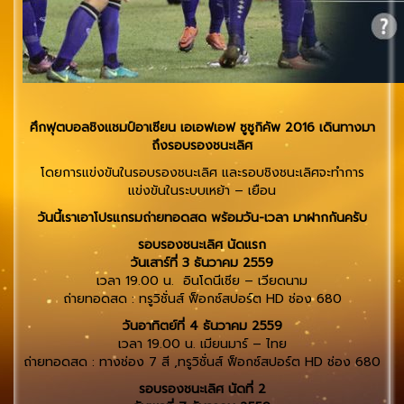
ศึกฟุตบอลชิงแชมป์อาเซียน เอเอฟเอฟ ซูซูกิคัพ 2016 เดินทางมา
ถึงรอบรองชนะเลิศ
โดยการแข่งขันในรอบรองชนะเลิศ และรอบชิงชนะเลิศจะทำการ
แข่งขันในระบบเหย้า – เยือน
วันนี้เราเอาโปรแกรมถ่ายทอดสด พร้อมวัน-เวลา มาฝากกันครับ
รอบรองชนะเลิศ นัดแรก
วันเสาร์ที่ 3 ธันวาคม 2559
เวลา 19.00 น. อินโดนีเซีย – เวียดนาม
ถ่ายทอดสด : ทรูวิชั่นส์ ฟ็อกซ์สปอร์ต HD ช่อง 680
วันอาทิตย์ที่ 4 ธันวาคม 2559
เวลา 19.00 น. เมียนมาร์ – ไทย
ถ่ายทอดสด : ทางช่อง 7 สี ,ทรูวิชั่นส์ ฟ็อกซ์สปอร์ต HD ช่อง 680
รอบรองชนะเลิศ นัดที่ 2