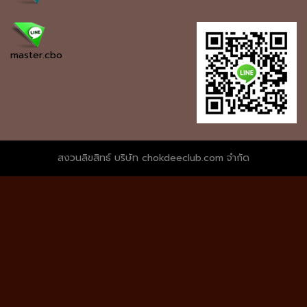
master.cbo
สงวนลิขสิทธ์ บริษัท chokdeeclub.com จำกัด