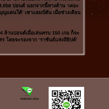
124,658 ปอนด์ นอกจากนี้ทางด้าน ‘เดอะ
บุญแดนใต้’ เซาแธมป์ตัน เมื่อช่วงเดือน
 4 ล้านปอนด์เมื่อเล่นครบ 150 เกม ก็จะ
โมสร โดยจะรองจาก ‘ราชันย์แห่งอียิปต์’
master.cbo