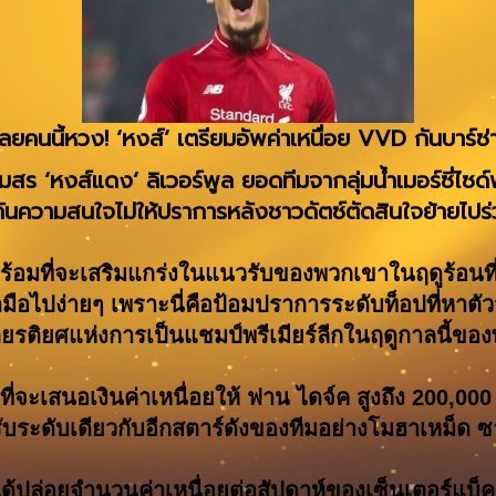
ลยคนนี้หวง! ‘หงส์’ เตรียมอัพค่าเหนื่อย VVD กันบาร์ซ
สร ‘หงส์แดง’ ลิเวอร์พูล ยอดทีมจากลุ่มน้ำเมอร์ซี่ไซด์
ื่อกันความสนใจไม่ให้ปราการหลังชาวดัตซ์ตัดสินใจย้ายไปร่
อมที่จะเสริมแกร่งในแนวรับของพวกเขาในฤดูร้อนที่จะ
ุดมือไปง่ายๆ เพราะนี่คือป้อมปราการระดับท็อปที่หาต
เกียรติยศแห่งการเป็นแชมป์พรีเมียร์ลีกในฤดูกาลนี้ขอ
ที่จะเสนอเงินค่าเหนื่อยให้ ฟาน ไดจ์ค สูงถึง 200,00
ับระดับเดียวกับอีกสตาร์ดังของทีมอย่างโมฮาเหม็ด ซ
s ได้ปล่อยจำนวนค่าเหนื่อยต่อสัปดาห์ของเซ็นเตอร์แบ