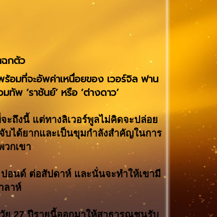
่าฉกตัว
พร้อมที่จะอัพค่าเหนื่อยของ เวอร์จิล ฟาน
วมทัพ ‘ราชันย์’ หรือ ‘ต่างดาว’
ถึงนี้ แต่ทางลิเวอร์พูลไม่คิดจะปล่อย
ัวจับได้ยากและเป็นขุมกำลังสำคัญในการ
งพวกเขา
0 ปอนด์ ต่อสัปดาห์ และนั่นจะทำให้เขามี
าลาห์
็ควัย 27 ปีรายนี้ออกมาให้สาธารณชนรับ