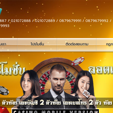
887 / 021072888 / 021072889 / 0879679991 / 0879679992 /
79993
ับเรา
โปรโมชั่น
ติดต่อสอบถาม
กฏกา