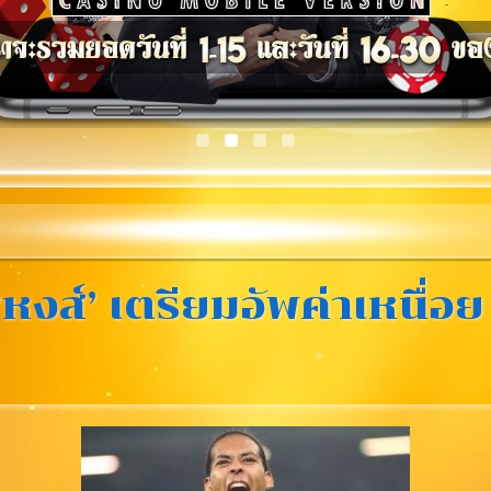
‘หงส์’ เตรียมอัพค่าเหนื่อ