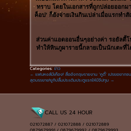
ทราบ โดยในเอกสารที่ถูกปล่อยออกมาระบ
ค็อป’ ก็ยังจ่ายเงินกินเปล่าเมื่อแรกท
ส่วนค่าแอดออนอื่นๆอย่างค่า รอยัลตี้โ
ทำให้หินภูผารายนี้กลายเป็นนักเตะที่ไ
Categories:
ข่าว
←
แฟนหงส์มีเคือง! สื่ออังกฤษรายงาน ‘คูตี้’ เปรยอยากซ
สุดบรรยาย!ยูกิปลื้มประเดิมประตูแรกให้บีจีปทุม
→
CALL US 24 HOUR
021072887 / 021072888 / 021072889
0879679991 / 0879679992 / 0879679993