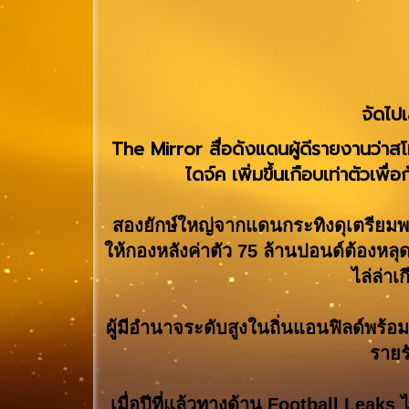
จัดไปเ
The Mirror สื่อดังแดนผู้ดีรายงานว่าสโม
ไดจ์ค เพิ่มขึ้นเกือบเท่าตัวเพ
สองยักษ์ใหญ่จากแดนกระทิงดุเตรียมพร้
ให้กองหลังค่าตัว 75 ล้านปอนด์ต้องหล
ไล่ล่า
ผู้มีอำนาจระดับสูงในถิ่นแอนฟิลด์พร้อม
รายร
เมื่อปีที่แล้วทางด้าน Football Leak