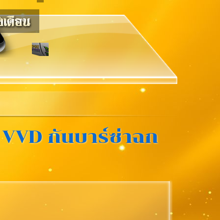
ย VVD กันบาร์ซ่าฉก