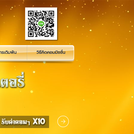
รเดิมพัน
วิธีคิดคอมมิชชั่น