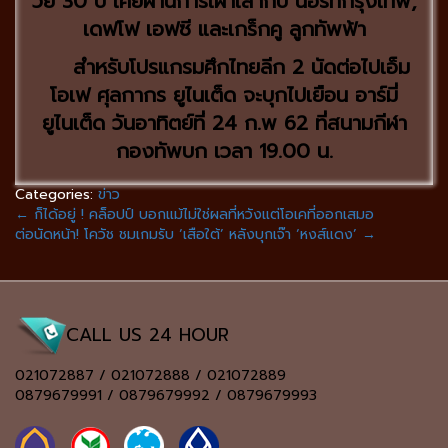
วัย 30 ปี เคยผ่านการเฝ้าเสากับ นอร์ทกรุงเทพ,
เดฟโฟ เอฟซี และเกร็กคู ลูกทัพฟ้า
สำหรับโปรแกรมศึกไทยลีก 2 นัดต่อไปเอ็ม
โอเฟ ศุลกากร ยูไนเต็ด จะบุกไปเยือน อาร์มี่
ยูไนเต็ด วันอาทิตย์ที่ 24 ก.พ 62 ที่สนามกีฬา
กองทัพบก เวลา 19.00 น.
Categories:
ข่าว
←
ก็ได้อยู่ ! คล็อปป์ บอกแม้ไม่ใช่ผลที่หวังแต่โอเคที่ออกเสมอ
ต่อนัดหน้า! โควัช ชมเกมรับ ‘เสือใต้’ หลังบุกเจ๊า ‘หงส์แดง’
→
CALL US 24 HOUR
021072887 / 021072888 / 021072889
0879679991 / 0879679992 / 0879679993