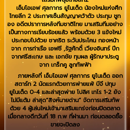
เอ็มโอเอฟ ศุลกากร ยูไนเต็ด น้องใหม่แห่งศึก
ไทยลีก 2 ประกาศเซ็นสัญญาคว้าตัว ประทุม ชูท
อง อดีตปราการหลังทีมชาติไทย มาเสริมทีมอย่าง
เป็นทางการเรียบร้อยแล้ว พร้อมด้วย 3 แข้งใหม่
ประกอบไปด้วย ชาคริต ระวันประโคน กองหน้า
จาก การท่าเรือ เอฟซี ,รัฐศักดิ์ เวียงอินทร์ ปีก
จากศรีสะเกษ และ เอกชัย ทุมผล ผู้รักษาประตู
จาก เกร็กคู ลูกทัพฟ้า
ภายหลังที่​ เอ็มโอเอฟ ศุลกากร ยูไนเต็ด ออก
สตาร์ท 2 นัดแรกด้วยการพ่ายแพ้ บีจี ปทุม
ยูไนเต็ด 0-4 และล่าสุดพ่าย โปลิศ เทโร 1-2 ยัง
ไม่มีแต้ม ล่าสุด“สิงห์นายด่าน” จัดการเสริมทัพ
ด้วย 4 ผู้เล่นใหม่เข้ามาเสริมแกร่งก่อนปิดตลาด
เมื่อกลางดึกวันที่ 18 ก.พ ที่ผ่านมา ก่อนตลอดซื้อ
ขายจะปิดลง