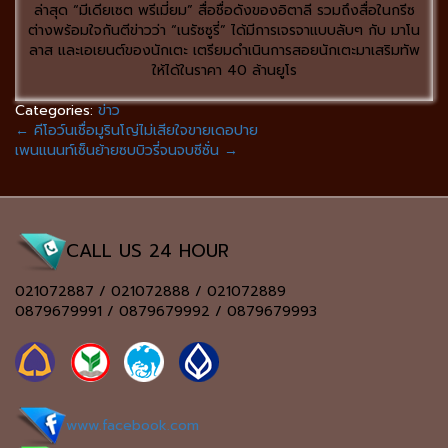
ล่าสุด “มีเดียเซต พรีเมี่ยม” สื่อชื่อดังของอิตาลี รวมถึงสื่อในกรีซ
ต่างพร้อมใจกันตีข่าวว่า “เนรัซซูรี่” ได้มีการเจรจาแบบลับๆ กับ มาโน
ลาส และเอเยนต์ของนักเตะ เตรียมดำเนินการสอยนักเตะมาเสริมทัพ
ให้ได้ในราคา 40 ล้านยูโร
Categories:
ข่าว
←
คีโอว์นเชื่อมูรินโญ่ไม่เสียใจขายเดอปาย
เพนแนนท์เซ็นย้ายซบบิวรี่จนจบซีซั่น
→
CALL US 24 HOUR
021072887 / 021072888 / 021072889
0879679991 / 0879679992 / 0879679993
www.facebook.com