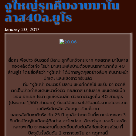
งูใหญ่รุกคืบงาบมาโน
ลาส40ล.ยูโร
January 20, 2017
สื่อกระพือข่าว อินเตอร์ มิลาน รุกคืบหวังกระชาก คอสตาส มาโนลาส
กองหลังตัวเก่ง โรม่า มาเสริมหลังบ้านด้วยสนนราคามากถึง 40
ล้านยูโร โดยสื่อลือว่า “งูใหญ่” ได้มีการพูดคุยอย่างลับๆ กับนายหน้า
นักเตะ และแข้งชาวกรีซแล้ว
ทีม “งูใหญ่” อินเตอร์ มิลาน แห่งศึกกัลโช่ เซเรีย อา อิตาลี
ตกเป็นข่าวกำลังเดินหน้าดึงตัว คอสตาส มาโนลาส เซนเตอร์แบ็ก
ของ อาแอส โรม่า คู่แข่งร่วมลีก ด้วยค่าตัวสูงถึง 40 ล้านยูโร
(ประมาณ 1,560 ล้านบาท) ถึงแม้นักเตะจะได้รับสนใจจากสโมสรจาก
เวทีพรีเมียร์ลีก อังกฤษ ด้วยก็ตาม
กองหลังทีมชาติกรีซ วัย 25 ปี ถูกลือว่าตกเป็นที่หมายปองของ 3
ทีมยักษ์ใหญ่ในเมืองผู้ดีอย่าง อาร์เซน่อล, ลิเวอร์พูล, เชลซี และอีก
หลายๆ ทีม จากผลงานที่ยอดเยี่ยมกับต้นสังกัดแห่งกรุงโรม ที่
ปัจจุบันรั้งอันดับ 2 ตารางเซเรีย อา ฤดูกาลนี้