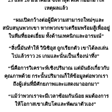
เหตุผลแล้ว
“ผมเปิดกว้างต่อผู้มีความสามารถใหม่ๆและ
สนับสนุนพวกเขา หากพวกเขาเตรียมพร้อมสู้เพื่ออยู่
ในทีมที่ยอดเยี่ยม ทั้งด้านเทคนิกและอารมณ์”
“สิ่งนี้มันทำให้ วินิซิอุส ถูกเรียกตัว เขาได้ลงเล่น
ไปแล้วราว 26 เกมและนั่นเป็นเรื่องน่าทึ่ง”
“นี่คือการวิเคราะห์เชิงปริมาณ แต่มันยังเกี่ยวกับ
คุณภาพด้วย กระนั้นปริมาณก็ให้ข้อมูลต่อพวกเรา
ถึงผู้เล่นที่มีศักยภาพและแสดงมาออกมา”
“แม้ว่าพวกเราจะมีเวลาซ้อมกันน้อย ผมต้องการ
ให้โอกาสเขาเติบโตและพัฒนาตัวเอง”