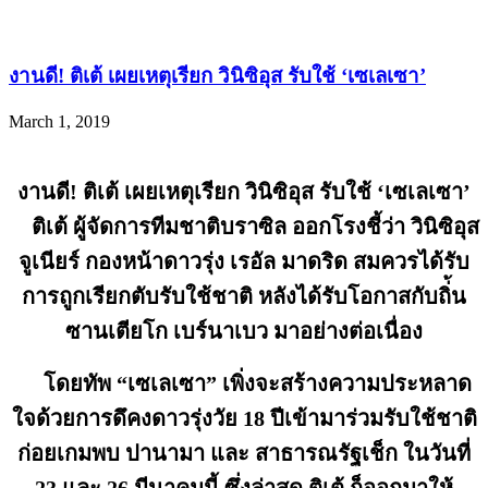
งานดี! ติเต้ เผยเหตุเรียก วินิซิอุส รับใช้ ‘เซเลเซา’
March 1, 2019
งานดี! ติเต้ เผยเหตุเรียก วินิซิอุส รับใช้ ‘เซเลเซา’
ติเต้ ผู้จัดการทีมชาติบราซิล ออกโรงชี้ว่า วินิซิอุส
จูเนียร์ กองหน้าดาวรุ่ง เรอัล มาดริด สมควรได้รับ
การถูกเรียกตับรับใช้ชาติ หลังได้รับโอกาสกับถิ่้น
ซานเตียโก เบร์นาเบว มาอย่างต่อเนื่อง
โดยทัพ “เซเลเซา” เพิ่งจะสร้างความประหลาด
ใจด้วยการดึคงดาวรุ่งวัย 18 ปีเข้ามาร่วมรับใช้ชาติ
ก่อยเกมพบ ปานามา และ สาธารณรัฐเช็ก ในวันที่
23 และ 26 มีนาคมนี้ ซึ่งล่าสุด ติเต้ ก็ออกมาให้