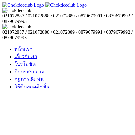
021072887 / 021072888 / 021072889 / 0879679991 / 0879679992 /
0879679993
021072887 / 021072888 / 021072889 / 0879679991 / 0879679992 /
0879679993
หน้าแรก
เกี่ยวกับเรา
โปรโมชั่น
ติดต่อสอบถาม
กฏการเดิมพัน
วิธีคิดคอมมิชชั่น