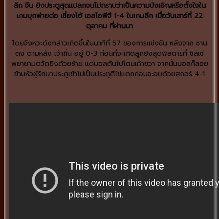
ลีก จีน ยิงประตูสุดแปลกจนไม่ทราบว่าเป็นความบังเอิญหรือตั้งใจใน
เกมบุกพ่ายต่อ เซี่ยงไฮ้ เอสไอพีจี 1-4 ในเกมลีก เมื่อวันเสาร์ที่ 22
ตุลาคม ที่ผ่านมา
โดยจังหวะดังกล่าวเกิดขึ้นในนาทีที่ 57 ของการแข่งขัน หลังจาก ซาน
ตง ตามหลัง เจ้าถิ่น อยู่ 0-3 ก่อนที่จะเกิดลูกยิงสุดพิสดารที่ ซิสเซ่
พยายามตวัดยิงด้วยซ้าย แต่บอลดันไปโดนเท้าขวา จากนั้นบอลก็ลอย
ข้ามหัวผู้รักษาประตูเข้าไปเป็นประตูตีไข่แตกก่อนจะจบด้วยสกอร์ 4-1