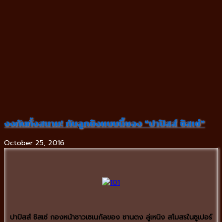
งงกันทั้งสนาม! กับลูกยิงแบบนี้ของ “ปาปิสส์ ซิสเซ่”
October 25, 2016
ปาปิสส์ ซิสเซ่ กองหน้าชาวเซเนกัลของ ซานตง ลู่เหนิง สโมสรในซูเปอร์