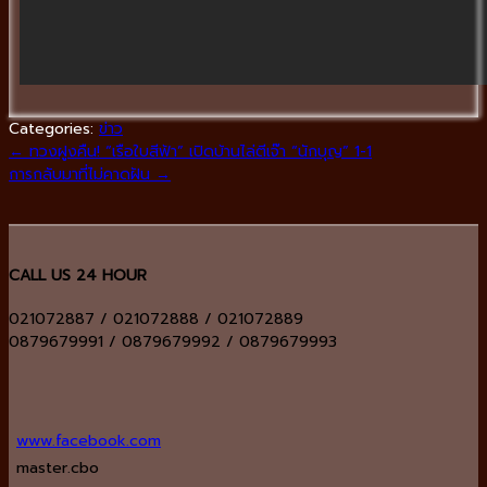
Categories:
ข่าว
←
ทวงฝูงคืน! “เรือใบสีฟ้า” เปิดบ้านไล่ตีเจ๊า “นักบุญ” 1-1
การกลับมาที่ไม่คาดฝัน
→
CALL US 24 HOUR
021072887 / 021072888 / 021072889
0879679991 / 0879679992 / 0879679993
www.facebook.com
master.cbo