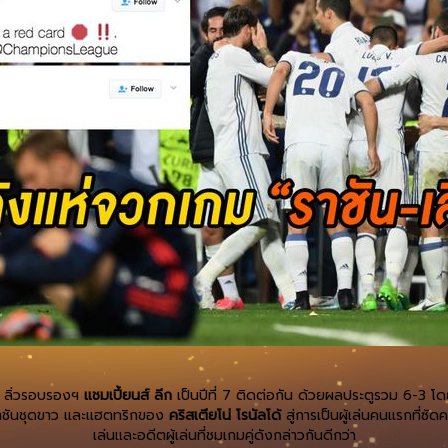
ลิ่วรอบรองฯ
แชมเปี้ยนส์ ลีก
เป็นปีที่ 7 ติดต่อกัน ด้วยผลประตูรวม 6-3 โด
งราชันชุดขาว และแฮตทริกของ
คริสเตียโน่ โรนัลโด้
สู่การเป็นผู้เล่นคนแรกที่ซัด
เล่นและอดีตผู้เล่นที่ชมเกมคู่ดังกล่าวกันดีกว่า