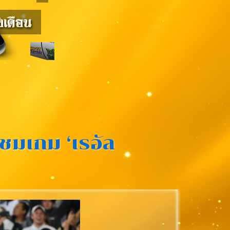
ชมเกม ‘เรอัล