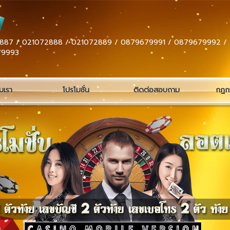
887 / 021072888 / 021072889 / 0879679991 / 0879679992 /
79993
ับเรา
โปรโมชั่น
ติดต่อสอบถาม
กฏกา