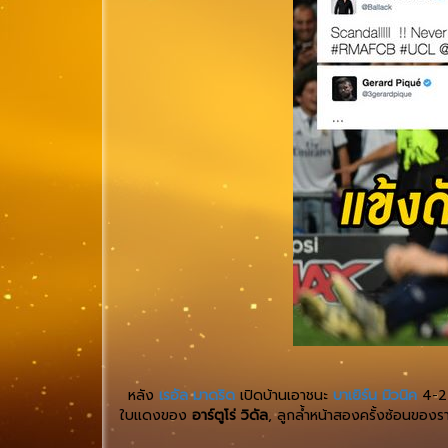
หลัง
เรอัล มาดริด
เปิดบ้านเอาชนะ
บาเยิร์น มิวนิค
4-2 
ใบแดงของ
อาร์ตูโร่ วิดัล
, ลูกล้ำหน้าสองครั้งซ้อนขอ