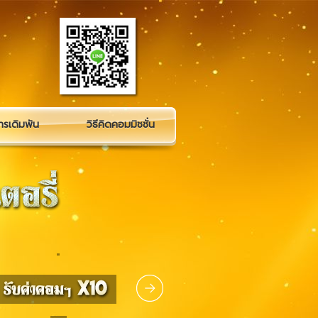
รเดิมพัน
วิธีคิดคอมมิชชั่น