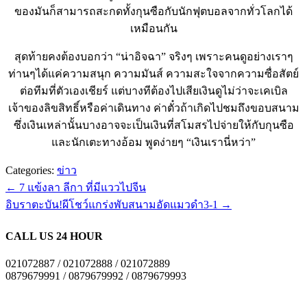
ของมันก็สามารถสะกดทั้งกุนซือกับนักฟุตบอลจากทั่วโลกได้
เหมือนกัน
สุดท้ายคงต้องบอกว่า “น่าอิจฉา” จริงๆ เพราะคนดูอย่างเราๆ
ท่านๆได้แค่ความสนุก ความมันส์ ความสะใจจากความซื่อสัตย์
ต่อทีมที่ตัวเองเชียร์ แต่บางทีต้องไปเสียเงินดูไม่ว่าจะเคเบิล
เจ้าของลิขสิทธิ์หรือค่าเดินทาง ค่าตั๋วถ้าเกิดไปชมถึงขอบสนาม
ซึ่งเงินเหล่านั้นบางอาจจะเป็นเงินที่สโมสรไปจ่ายให้กับกุนซือ
และนักเตะทางอ้อม พูดง่ายๆ “เงินเรานี่หว่า”
Categories:
ข่าว
←
7 แข้งลา ลีกา ที่มีแววไปจีน
อิบราตะบัน!ผีโชว์แกร่งพับสนามอัดแมวดำ3-1
→
CALL US 24 HOUR
021072887 / 021072888 / 021072889
0879679991 / 0879679992 / 0879679993