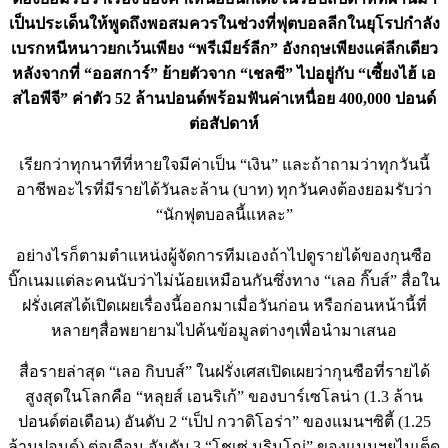
เป็นประเด็นให้พูดถึงพอสมควรในช่วงที่ฟุตบอลลีกในยุโรปกำลัง
เบรกหนีหนาวยกเว้นเพียง “พรีเมียร์ลีก” อังกฤษเพียงแค่ลีกเดียว
หลังจากที่ “ออสการ์” ย้ายตัวจาก “เชลซี” ไปอยู่กับ “เซี้ยงไฮ้ เอ
สไอพีจี” ค่าตัว 52 ล้านปอนด์พร้อมฟันค่าเหนื่อย 400,000 ปอนด์
ต่อสัปดาห์
เรียกว่าทุกนาทีที่หายใจมีค่าเป็น “เงิน” และถ้าถามว่าทุกวันนี้
อาชีพอะไรที่มีรายได้วันละล้าน (บาท) ทุกวันคงต้องยอมรับว่า
“นักฟุตบอลนี้แหละ”
อย่างไรก็ตามตำแหน่งผู้จัดการทีมเองถ้าไปดูรายได้ของกุนซือ
บิ๊กเนมแต่ละคนนับว่าไม่น้อยเหมือนกันซึ่งทาง “เลอ กิ๊บส์” สื่อใน
ฝรั่งเศสได้เปิดเผยเรื่องนี้ออกมาเมื่อวันก่อน หรือก่อนหน้านี้ที่
หลายๆสื่อพยายามไปค้นข้อมูลต่างๆเพื่อนำมาเสนอ
สื่อรายล่าสุด “เลอ กิบบส์” ในฝรั่งเศสเปิดเผยว่ากุนซือที่รายได้
สูงสุดในโลกคือ “หลุยส์ เอนริเก้” ของบาร์เซโลน่า (1.3 ล้าน
ปอนด์ต่อเดือน) อันดับ 2 “เป็ป กวาดิโอร่า” ของแมนฯซิตี้ (1.25
ล้านปอนด์) ต่อเดือน อันดับ 3 “โชเซ่ มูรินโญ่” ของแมนฯยูไนเต็ด