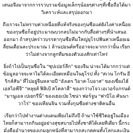
เสนอจึงมาจากการรวบรวมข้อมูลเล็กๆน้อยๆต่างๆที่เชื่อถือได้มา
วิเคราะห์และสรุปออกมา
ถึงเราจะไม่ทราบค่าเหนื่อยที่แท้จริงของกุนซือแต่ยังไงค่าเหนื่อย
ของกุนซือก็อยู่ประมาณบวกลบไม่มากกับสื่อต่างๆที่นำเสนอ
ออกมา ถ้าสรุปคร่าวบรรดากุนซือทีมใหญ่ยุโรปฟันค่าเหนื่อยเฉ
ลี่ยนเดือนละประมาณ 1 ล้านปอนด์หรืออาจจะมากกว่านั้น เรียก
ว่าไม่ต่างจากลูกทีมของตัวเองสักเท่าไหร่
ยิ่งถ้าไปเป็นกุนซือใน “ซุปเปอร์ลีก” ของจีน น่าจะได้มากกว่าแต่
ข้อมูลอาจจะหาไม่ได้ละเอียดเหมือนในยุโรป ทั้ง “สเวน โกรัน อี
ริกส์สัน” ที่ไปอยู่จีนหลายปี “อังเดร วิอาส-โบอาส” ของเซี่ยงไฮ้
เอสไอพีจี” “หลุยส์ ฟิลิเป้ สโคลาลี่” ของกว่างโจว เอเวอร์แกรนด์
“มานูเอล เปเยกรีนี่” ของเฮอเป่ย ไชน่า ฟอร์จูน “ฟาบิโอ คันนา
วาโร่” ของเทียนจิน รวมทั้งกุนซือต่างชาติคนอื่น
เรียกว่าไปทำงานต่างแดนเพียงไม่ถึงปี ถ้ามาใช้ชีวิตอยู่ในเมือง
ไทยก็สามารถกินอยู่อย่างสุขสบายไปทั้งชาติได้เลยทีเดียว นี้กระ
มั่งคืออำนาจของเกมลูกหนังที่สามารถสะกดคนทั้งโลกและเงิน