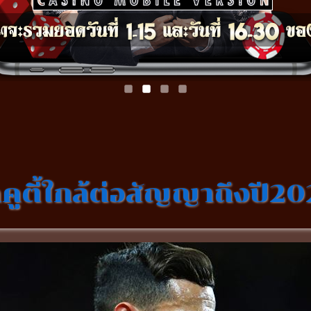
ฉคูตี้ใกล้ต่อสัญญาถึงปี2