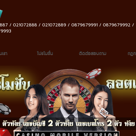
887 / 021072888 / 021072889 / 0879679991 / 0879679992 /
79993
ับเรา
โปรโมชั่น
ติดต่อสอบถาม
กฏกา