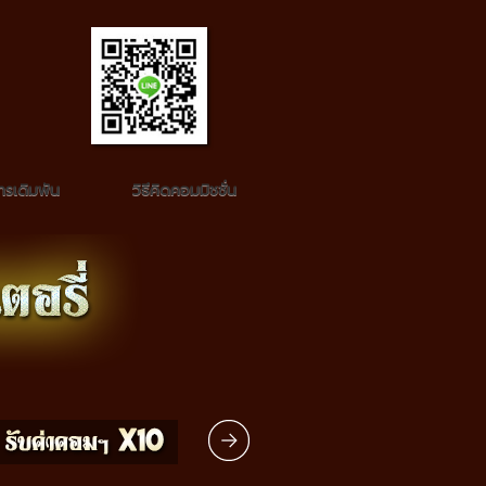
รเดิมพัน
วิธีคิดคอมมิชชั่น