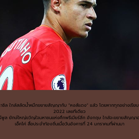
บราซิล ใกล้สลัดน้ำหมึกขยายสัญญากับ “หงส์แดง” แล้ว โดยหากทุกอย่างเรียบร้
2022 เลยทีเดียว
อร์พูล ยักษ์ใหญ่ขวัญใจมหาชนแห่งศึกพรีเมียร์ลีก อังกฤษ ใกล้จะขยายสัญญา
เอ็คโค่ สื่อประจำท้องถิ่นเมื่อวันอังคารที่ 24 มกราคมที่ผ่านมา