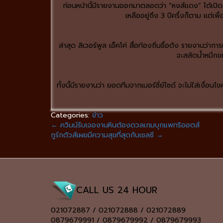
ก่อนหน้านี้มีรายงานออกมาตลอดว่า “หงส์แดง” ได้เปิดกา
เหลืออยู่ถึง 3 ปีครึ่งก็ตาม แต่เ
ล่าสุด ลิเวอร์พูล เอ็คโค่ สื่อท้องถิ่นชื่อดัง รายงานว่า
จะสลัดน้ำหมึกข
ทั้งนี้มีรายงานว่า ยอดทีมจากเมอร์ซี่ย์ไซด์ จะไม่ใส่เงื่
Categories:
ข่าว
←
ควินน์รับเจองานหินต้องดวลเกมบุกแพทริออตส์
กูร์กตัวส์เผยมีความสุขที่สุดกับเชลซี
→
CALL US 24 HOUR
021072887 / 021072888 / 021072889
0879679991 / 0879679992 / 0879679993