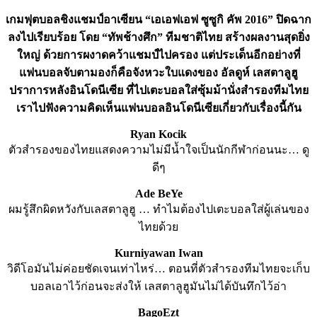
เกมฟุตบอลชิงแชมป์อาเซียน “เอเอฟเอฟ ซูซูกิ คัพ 2016” ปิดฉาก
ลงไปเรียบร้อย โดย “ทัพช้างศึก” ทีมชาติไทย สร้างผลงานสุดยิ่ง
ใหญ่ ด้วยการผงาดคว้าแชมป์ไปครอง แต่ประเด็นอีกอย่างที่
แฟนบอลจับตามองก็คือจังหวะใบแดงของ อัลดูห์ เลสตาลูฮู
ปราการหลังอินโดนีเซีย ที่ไปเตะบอลใส่ซุ้มม้านั่งสำรองทีมไทย
เราไปฟังความคิดเห็นแฟนบอลอินโดนีเซียเกี่ยวกับเรื่องนี้กัน
Ryan Kocik
ตัวสำรองของไทยแสดงความไม่มีน้ำใจเป็นนักกีฬาก่อนนะ… ดู
ดีๆ
Ade BeYe
ผมรู้สึกผิดหวังกับเลสตาลูฮู … ทำไมต้องไปเตะบอลใส่ผู้เล่นของ
ไทยด้วย
Kurniyawan Iwan
วิดีโอมันไม่ค่อยชัดเจนเท่าไหร่… ตอนที่ตัวสำรองทีมไทยจะเก็บ
บอลเอาไว้ก่อนจะส่งให้ เลสตาลูฮูมันไม่ได้บันทึกไว้อ่า
BagoEzt