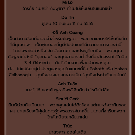
Mi Lô
ใครคือ “เมสซี่” กัมพูชา? ทำไมไม่เห็นเล่นในแมทช์นี้?
Do Tri
ผู้เล่น 10 คนชนะ 11 คน 5555
Đỗ Anh Quang
เป็นทัวนาเม้นท์ที่น่าจดจำสำหรับกัมพูชา … พวกเขาแสดงให้เห็นถึงทีม
ที่มีคุณภาพ … เป็นฟุตบอลที่ดูดีกับนักเตะที่มีความสามารถเหล่านี้ …
โดยเฉพาะอย่างยิ่ง จัน วัฒนากา และประตูที่เขายิง … พวกคุณ
กัมพูชากำลังมี “ยุคทอง” และคุณสามารถทำสิ่งที่น่าอัศจรรย์ได้ในอีก
3-4 ปีข้างหน้า … ยินดีด้วยจากเพื่อนบ้านของคุณ
ปล.: ไม่แน่ใจว่าผู้ทำประตูของคุณในแมทช์นี้คือ Polroth หรือ Hakan
Calhanoglu … ลูกยิงของเขาจะกลายเป็น “ลูกยิงประจำทัวนาเม้นท์”
Anh Tuấn
เบอร์ 16 ของกัมพูชายิงฟรีคิกดีกว่า โรนัลโด้อีก
Sim Yi Cerk
ยินดีด้วยทีมเมียนมา … พวกคุณเล่นได้ดีจริงๆ แต่ผมหวังว่าทีมของ
ผม มาเลเซียจะมีผู้เล่นดาวรุ่งพรสวรรค์มากขึ้น …แทนที่จะเรียกพวก
ใกล้เกษียณกลับมาเล่น
Trúc
น่าสงสาร ออสโบเดีย