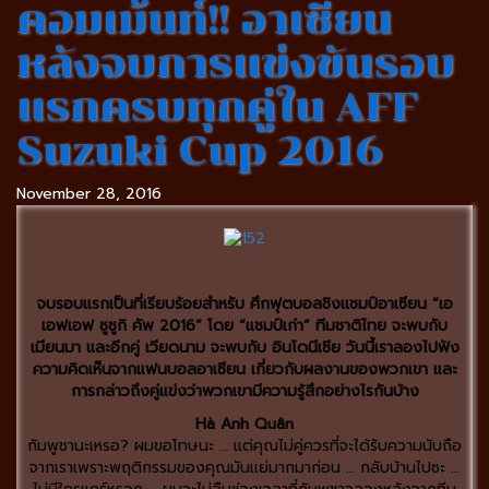
คอมเม้นท์!! อาเซียน
หลังจบการแข่งขันรอบ
แรกครบทุกคู่ใน AFF
Suzuki Cup 2016
November 28, 2016
จบรอบแรกเป็นที่เรียบร้อยสำหรับ ศึกฟุตบอลชิงแชมป์อาเซียน “เอ
เอฟเอฟ ซูซูกิ คัพ 2016” โดย “แชมป์เก่า” ทีมชาติไทย จะพบกับ
เมียนมา และอีกคู่ เวียดนาม จะพบกับ อินโดนีเซีย วันนี้เราลองไปฟัง
ความคิดเห็นจากแฟนบอลอาเซียน เกี่ยวกับผลงานของพวกเขา และ
การกล่าวถึงคู่แข่งว่าพวกเขามีความรู้สึกอย่างไรกันบ้าง
Hà Anh Quân
กัมพูชานะเหรอ? ผมขอโทษนะ … แต่คุณไม่คู่ควรที่จะได้รับความนับถือ
จากเราเพราะพฤติกรรมของคุณมันแย่มากมาก่อน … กลับบ้านไปซะ …