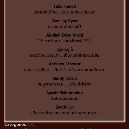
Talib Hamid
เจอกับทีมไทย … 555 ลาก่อนเมียนมา
Zaw Lay Kyaw
มาเลเซียกลับบ้านไป๊
Abdilah Didin Kholil
โอ้วววม่ายยย มาเลเซียแพ้ ???
ကိုေရ ခဲ
ยินดีด้วยเมียนมา … เป็นแมทช์ที่ยอดเยี่ยม
Ardilaze Vincent
พวกเราไม่มีโชค … ยินดีด้วยเวียดนามและเมียนมา
Randy Orton
กัมพูชาแกร่งนะ … แต่ยังไม่ดีพอ
Ayashi Shihabudine
อินโดนีเซียแชมป์
Zarchi Lin
เมียนมาเข้าสู่รอบรองฯ อย่างขาวสะอาด
Categories:
ข่าว