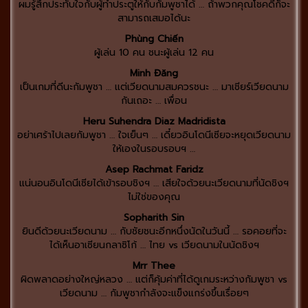
ผมรู้สึกประทับใจกับผู้ทำประตูให้กับกัมพูชาได้ … ถ้าพวกคุณโชคดีก็จะ
สามารถเสมอได้นะ
Phùng Chiến
ผู้เล่น 10 คน ชนะผู้เล่น 12 คน
Minh Đăng
เป็นเกมที่ดีนะกัมพูชา … แต่เวียดนามสมควรชนะ … มาเชียร์เวียดนาม
กันเถอะ … เพื่อน
Heru Suhendra Diaz Madridista
อย่าเศร้าไปเลยกัมพูชา … ใจเย็นๆ … เดี๋ยวอินโดนีเซียจะหยุดเวียดนาม
ให้เองในรอบรอบฯ …
Asep Rachmat Faridz
แน่นอนอินโดนีเซียได้เข้ารอบชิงฯ … เสียใจด้วยนะเวียดนามที่นัดชิงฯ
ไม่ใช่ของคุณ
Sopharith Sin
ยินดีด้วยนะเวียดนาม … กับชัยชนะอีกหนึ่งนัดในวันนี้ … รอคอยที่จะ
ได้เห็นอาเซียนกลาซิโก้ … ไทย vs เวียดนามในนัดชิงฯ
Mrr Thee
ผิดพลาดอย่างใหญ่หลวง … แต่ก็คุ้มค่าที่ได้ดูเกมระหว่างกัมพูชา vs
เวียดนาม … กัมพูชากำลังจะแข็งแกร่งขึ้นเรื่อยๆ