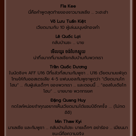
Fla Kee
นี่คือคำพูดสุดท้ายของชาวมาเลเซีย … วะฮะฮ่า
Võ Lưu Tuấn Kiệt
เวียดนามกับ 10 ผู้เล่นมนุษย์ทองคำ
Lê Quốc Lợi
กลับบ้านซะ … บาย
មើលយូរ ចង់បែកស្លុយ
น่าทึ่งมากที่มาเลเซียกลับบ้านกับพวกเรา
Trần Quốc Dương
ในนัดชิงฯ AFF U16 ปีที่แล้วที่สนามกัมพูชา .. U16 เวียดนามแพ้จุด
โทษให้กับออสเตรเลีย 4-5 แฟนบอลกัมพูชาพูดว่า “เวียดนามโก
โฮม” … กับผู้เล่นเด็กๆ ของพวกเรา … และตอนนี้ … “ออสโบเดียโก
โฮม” … บายบาย พวกทรยศ
Đặng Quang Huy
กดไลค์หน่อยถ้าคุณอยากเห็นเวียดนามได้แชมป์อีกครั้ง …. (ไม่กด
อิอิ)
Min Thaw Kyi
มาเลเซีย และกัมพูชา … กลับบ้านไปซะ บายเด็กๆ อย่าร้อง … เมียนมา
ชนะนี่คือความจริง