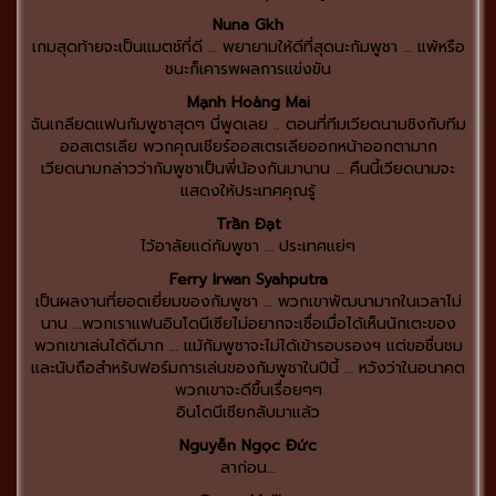
Nuna Gkh
เกมสุดท้ายจะเป็นแมตช์ที่ดี … พยายามให้ดีที่สุดนะกัมพูชา … แพ้หรือ
ชนะก็เคารพผลการแข่งขัน
Mạnh Hoàng Mai
ฉันเกลียดแฟนกัมพูชาสุดๆ นี่พูดเลย .. ตอนที่ทีมเวียดนามชิงกับทีม
ออสเตรเลีย พวกคุณเชียร์ออสเตรเลียออกหน้าออกตามาก
เวียดนามกล่าวว่ากัมพูชาเป็นพี่น้องกันมานาน … คืนนี้เวียดนามจะ
แสดงให้ประเทศคุณรู้
Trần Đạt
ไว้อาลัยแด่กัมพูชา … ประเทศแย่ๆ
Ferry Irwan Syahputra
เป็นผลงานที่ยอดเยี่ยมของกัมพูชา … พวกเขาพัฒนามากในเวลาไม่
นาน …พวกเราแฟนอินโดนีเซียไม่อยากจะเชื่อเมื่อได้เห็นนักเตะของ
พวกเขาเล่นได้ดีมาก … แม้กัมพูชาจะไม่ได้เข้ารอบรองฯ แต่ขอชื่นชม
และนับถือสำหรับฟอร์มการเล่นของกัมพูชาในปีนี้ … หวังว่าในอนาคต
พวกเขาจะดีขื้นเรื่อยๆๆ
อินโดนีเซียกลับมาแล้ว
Nguyễn Ngọc Đức
ลาก่อน…