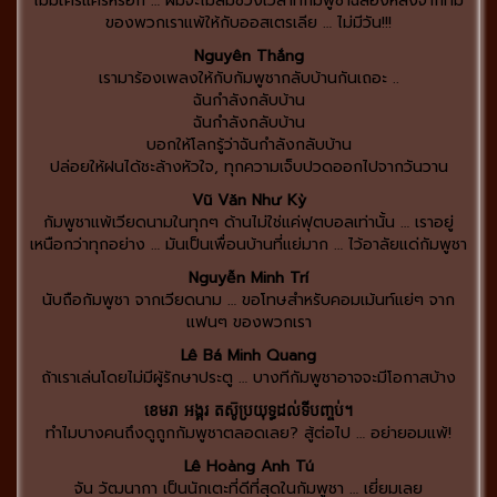
ไม่มีใครแคร์หรอก … ผมจะไม่ลืมช่วงเวลาที่กัมพูชาฉลองหลังจากทีม
ของพวกเราแพ้ให้กับออสเตรเลีย … ไม่มีวัน!!!
Nguyên Thắng
เรามาร้องเพลงให้กับกัมพูชากลับบ้านกันเถอะ ..
ฉันกำลังกลับบ้าน
ฉันกำลังกลับบ้าน
บอกให้โลกรู้ว่าฉันกำลังกลับบ้าน
ปล่อยให้ฝนได้ชะล้างหัวใจ, ทุกความเจ็บปวดออกไปจากวันวาน
Vũ Văn Như Kỳ
กัมพูชาแพ้เวียดนามในทุกๆ ด้านไม่ใช่แค่ฟุตบอลเท่านั้น … เราอยู่
เหนือกว่าทุกอย่าง … มันเป็นเพื่อนบ้านที่แย่มาก … ไว้อาลัยแด่กัมพูชา
Nguyễn Minh Trí
นับถือกัมพูชา จากเวียดนาม … ขอโทษสำหรับคอมเม้นท์แย่ๆ จาก
แฟนๆ ของพวกเรา
Lê Bá Minh Quang
ถ้าเราเล่นโดยไม่มีผู้รักษาประตู … บางทีกัมพูชาอาจจะมีโอกาสบ้าง
ខេមរា អង្គរ តស៑ូប្រយុទ្ធដល់ទីបញ្ចប់។
ทำไมบางคนถึงดูถูกกัมพูชาตลอดเลย? สู้ต่อไป … อย่ายอมแพ้!
Lê Hoàng Anh Tú
จัน วัฒนากา เป็นนักเตะที่ดีที่สุดในกัมพูชา … เยี่ยมเลย