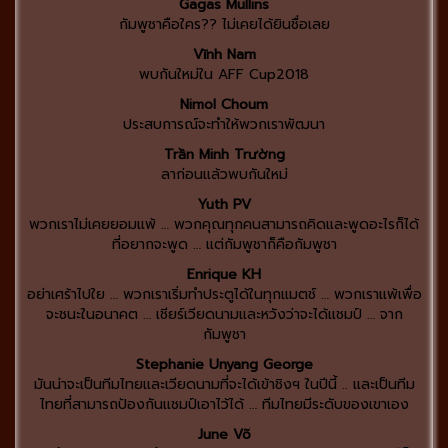
Gagas Mullins
กัมพูชาคือใคร?? ไม่เคยได้ยินชื่อเลย
Vĩnh Nam
พบกันใหม่ใน AFF Cup2018
Nimol Choum
ประสบการณ์จะทำให้พวกเราพัฒนา
Trần Minh Trường
ลาก่อนแล้วพบกันใหม่
Yuth PV
พวกเราไม่เคยยอมแพ้ … พวกคุณทุกคนสามารถคิดและพูดอะไรก็ได้
ที่อยากจะพูด … แต่กัมพูชาก็คือกัมพูชา
Enrique KH
อย่าเศร้าไปใย … พวกเราเริ่มทำประตูได้ในทุกแมตช์ … พวกเราแพ้เพื่อ
จะชนะในอนาคต … เชียร์เวียดนามและหวังว่าจะได้แชมป์ … จาก
กัมพูชา
Stephanie Unyang George
มันน่าจะเป็นทีมไทยและเวียดนามที่จะได้เข้าชิงฯ ในปีนี้ .. และเป็นทีม
ไทยที่สามารถป้องกันแชมป์เอาไว้ได้ … ทีมไทยมีระดับของเขาเอง
June Võ