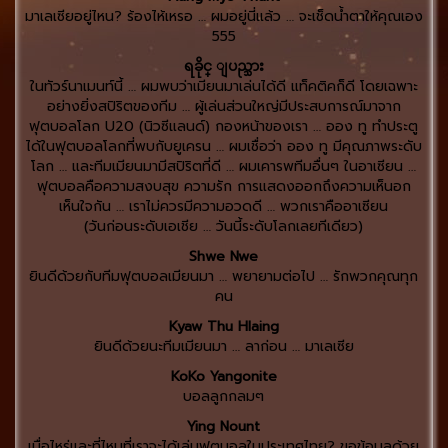
มาเลเซียอยู่ไหน? ร้องไห้เหรอ … ผมอยู่นี่แล้ว … จะเช็ดน้ำตาให้คุณเอง
555
ရခိုင္ ျပည္သား
ในทัวร์นาเมนท์นี้ … ผมพบว่าเมียนมาเล่นได้ดี แท็คติคก็ดี โดยเฉพาะ
อย่างยิ่งสปิริตของทีม … ผู้เล่นส่วนใหญ่มีประสบการณ์มาจาก
ฟุตบอลโลก U20 (นิวซีแลนด์) กองหน้าของเรา … ออง ทู ทำประตู
ได้ในฟุตบอลโลกที่พบกับยูเครน … ผมเชื่อว่า ออง ทู มีคุณภาพระดับ
โลก … และทีมเมียนมามีสปิริตที่ดี … ผมเคารพทีมอื่นๆ ในอาเซียน …
ฟุตบอลคือความสงบสุข ความรัก การแสดงออกถึงความเห็นอก
เห็นใจกัน … เราไม่ควรมีความอวดดี … พวกเราคืออาเซียน
(วันก่อนระดับเอเชีย … วันนี้ระดับโลกเลยทีเดียว)
Shwe Nwe
ยินดีด้วยกับทีมฟุตบอลเมียนมา … พยายามต่อไป … รักพวกคุณทุก
คน
Kyaw Thu Hlaing
ยินดีด้วยนะทีมเมียนมา … ลาก่อน … มาเลเซีย
KoKo Yangonite
บอลลูกกลมๆ
Ying Nount
เมื่อไหร่และที่ไหนที่เราจะได้เล่นฟุตบอลในประเทศไทย? ขอข้อมูลด้วย