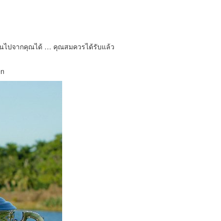
อามันไปจากคุณได้ … คุณสมควรได้รับแล้ว
en