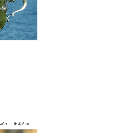
หน้า … ยินดีด้วย