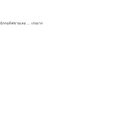
ารนักกอล์ฟชายเลย … เก่งมาก