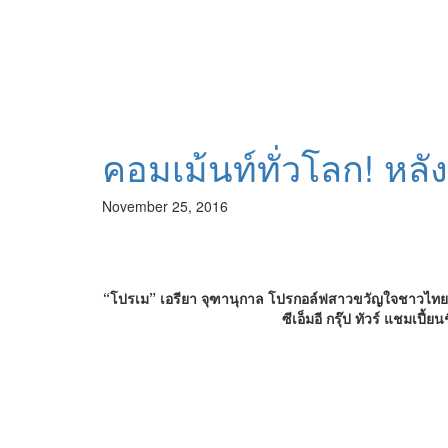
คอมเม้นท์ทั่วโลก! หล
November 25, 2016
“โปรเม” เอรียา จุฑานุกาล โปรกอล์ฟสาวขวัญใจชาวไทย ผง
ซีเอ็มอี กรุ๊ป ทัวร์ แชมเป