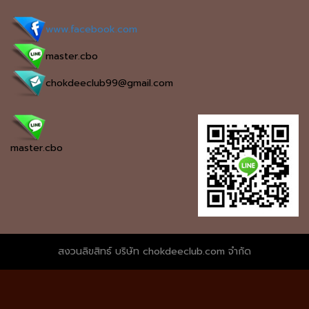
www.facebook.com
master.cbo
chokdeeclub99@gmail.com
master.cbo
สงวนลิขสิทธ์ บริษัท chokdeeclub.com จำกัด