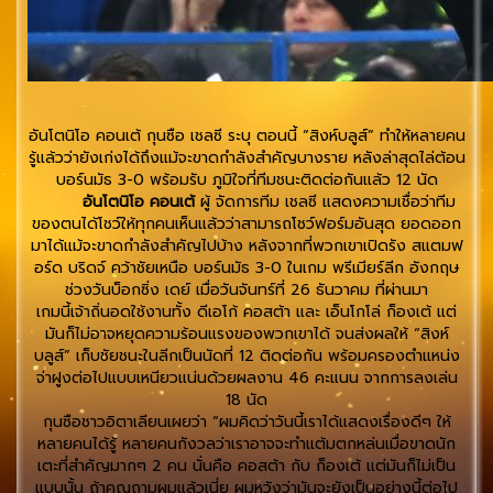
อันโตนิโอ คอนเต้ กุนซือ เชลซี ระบุ ตอนนี้ “สิงห์บลูส์” ทำให้หลายคน
รู้แล้วว่ายังเก่งได้ถึงแม้จะขาดกำลังสำคัญบางราย หลังล่าสุดไล่ต้อน
บอร์นมัธ 3-0 พร้อมรับ ภูมิใจที่ทีมชนะติดต่อกันแล้ว 12 นัด
อันโตนิโอ คอนเต้
ผู้ จัดการทีม เชลซี แสดงความเชื่อว่าทีม
ของตนได้โชว์ให้ทุกคนเห็นแล้วว่าสามารถโชว์ฟอร์มอันสุด ยอดออก
มาได้แม้จะขาดกำลังสำคัญไปบ้าง หลังจากที่พวกเขาเปิดรัง สแตมฟ
อร์ด บริดจ์ คว้าชัยเหนือ บอร์นมัธ 3-0 ในเกม พรีเมียร์ลีก อังกฤษ
ช่วงวันบ็อกซิ่ง เดย์ เมื่อวันจันทร์ที่ 26 ธันวาคม ที่ผ่านมา
เกมนี้เจ้าถิ่นอดใช้งานทั้ง ดีเอโก้ คอสต้า และ เอ็นโกโล่ ก็องเต้ แต่
มันก็ไม่อาจหยุดความร้อนแรงของพวกเขาได้ จนส่งผลให้ “สิงห์
บลูส์” เก็บชัยชนะในลีกเป็นนัดที่ 12 ติดต่อกัน พร้อมครองตำแหน่ง
จ่าฝูงต่อไปแบบเหนียวแน่นด้วยผลงาน 46 คะแนน จากการลงเล่น
18 นัด
กุนซือชาวอิตาเลียนเผยว่า “ผมคิดว่าวันนี้เราได้แสดงเรื่องดีๆ ให้
หลายคนได้รู้ หลายคนกังวลว่าเราอาจจะทำแต้มตกหล่นเมื่อขาดนัก
เตะที่สำคัญมากๆ 2 คน นั่นคือ คอสต้า กับ ก็องเต้ แต่มันก็ไม่เป็น
แบบนั้น ถ้าคุณถามผมแล้วเนี่ย ผมหวังว่ามันจะยังเป็นอย่างนี้ต่อไป