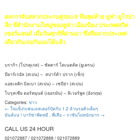
ผลการจับสลากประกบคู่รอบ 8 ทีมสุดท้าย ยูฟ่า ยูโรปา
ลีก ที่สำนักงานใหญ่ของยูฟ่า เมืองนียง ประเทศสวิต
เซอร์แลนด์ เมื่อวันศุกร์ที่ผ่านมา ซึ่งทีมจากประเทศ
เดียวกันเจอกันเองได้แล้ว
บราก้า (โปรตุเกส) – ชัคตาร์ โดเนตส์ค (ยูเครน)
บียาร์เรอัล (สเปน) – สปาร์ต้า ปราก (เช็ก)
แอธเลติก บิลเบา (สเปน) – เซบีย่า (สเปน)
โบรุสเซีย ดอร์ทมุนด์ (เยอรมัน) – ลิเวอร์พูล (อังกฤษ)
Categories:
ข่าว
←
ใจแข็ง!แฟนเลสเตอร์ปัดรับ 1.2 ล้านรอคั่วเต็มๆ
มันส์แน่ ! บาร์ซ่าฟัดหมี , พี่เสือ – ราชันไม่หนักมาก
→
CALL US 24 HOUR
021072887 / 021072888 / 021072889