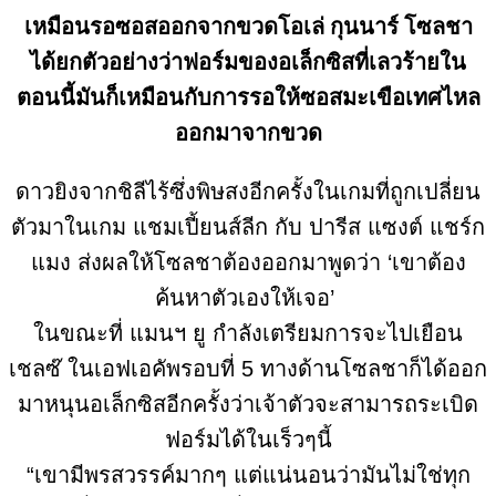
เหมือนรอซอสออกจากขวด
โอเล่ กุนนาร์ โซลชา
ได้ยกตัวอย่างว่าฟอร์มของอเล็กซิสที่เลวร้ายใน
ตอนนี้มันก็เหมือนกับการรอให้ซอสมะเขือเทศไหล
ออกมาจากขวด
ดาวยิงจากชิลีไร้ซึ่งพิษสงอีกครั้งในเกมที่ถูกเปลี่ยน
ตัวมาในเกม แชมเปี้ยนส์ลีก กับ ปารีส แซงต์ แชร์ก
แมง ส่งผลให้โซลชาต้องออกมาพูดว่า ‘เขาต้อง
ค้นหาตัวเองให้เจอ’
ในขณะที่ แมนฯ ยู กำลังเตรียมการจะไปเยือน
เชลซ๊ ในเอฟเอคัพรอบที่ 5 ทางด้านโซลชาก็ได้ออก
มาหนุนอเล็กซิสอีกครั้งว่าเจ้าตัวจะสามารถระเบิด
ฟอร์มได้ในเร็วๆนี้
“เขามีพรสวรรค์มากๆ แต่แน่นอนว่ามันไม่ใช่ทุก