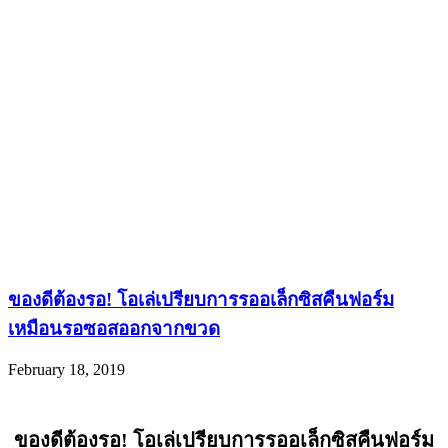
ของดีต้องรอ! โอเล่เปรียบการรออเล็กซิสคืนฟอร์ม
เหมือนรอซอสออกจากขวด
February 18, 2019
ของดีต้องรอ! โอเล่เปรียบการรออเล็กซิสคืนฟอร์ม