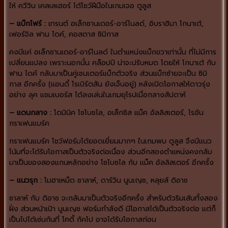
ให้ ควีวิน เคลเลเฮอร์ ได้โชว์ฝีมือในเกมเจอ ตูลูส
– แบ็กโฟร์ :
เทรนต์ อเล็กซานเดอร์-อาร์โนลด์, อิบราฮิมา โกนาเต้,
เฟอร์จิล ฟาน ไดค์, คอสตาส ซิมิกาส
คงมีแค่ อเล็กซานเดอร์-อาร์โนลด์ ในตำแหน่งแบ็กขวาเท่านั้น ที่ไม่มีการ
เปลี่ยนแปลง เพราะนอกนั้น คล็อปป์ น่าจะปรับหมด โดยให้ โกนาเต้ กับ
ฟาน ไดค์ กลับมาเป็นคู่เซนเตอร์แบ็กตัวจริง ส่วนแบ็กซ้ายจะเป็น ซิมิ
กาส อีกครั้ง (แอนดี้ โรเบิร์ตสัน ยังเจ็บอยู่) หลังเปิดโอกาสให้ดาวรุ่ง
อย่าง ลุค แชมเบอร์ส ได้ลงเล่นในเกมยุโรปเมื่อกลางสัปดาห์
– แดนกลาง :
โดมินิค โซโบซไล, อเล็กซิส แม็ค อัลลิสเตอร์, ไรอัน
กราเฟนแบร์ค
กราเฟนแบร์ค โชว์ฟอร์มได้ยอดเยี่ยมมากๆ ในเกมพบ ตูลูส จึงมีแนว
โน้มที่จะได้รับโอกาสเป็นตัวจริงต่อเนื่อง ส่วนอีกสองตำแหน่งคงกลับ
มาเป็นของสองแกนหลักอย่าง โซโบซไล กับ แม็ค อัลลิสเตอร์ อีกครั้ง
– แนวรุก :
โมฮาเหม็ด ซาลาห์, ดาร์วิน นูนเญซ, หลุยส์ ดิอาซ
ซาลาห์ กับ ดิอาซ จะกลับมาเป็นตัวจริงอีกครั้ง สำหรับตัวริมเส้นทั้งสอง
ฝั่ง ส่วนหน้าเป้า นูนเญซ ฟอร์มกำลังดี มีโอกาสได้เป็นตัวจริงต่อ แต่ก็
เป็นไปได้เช่นกันที่ โคดี้ กัคโป อาจได้รับโอกาสก่อน