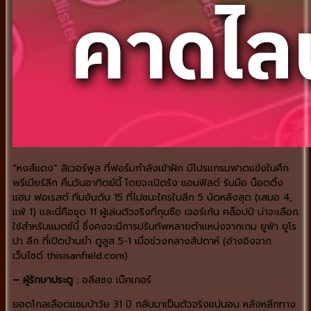
“หงส์แดง” ลิเวอร์พูล ที่ฟอร์มกำลังเข้าฝัก มีโปรแกรมฟาดแข้งในศึก
พรีเมียร์ลีก คืนวันอาทิตย์นี้ โดยจะเปิดรัง แอนฟิลด์ รับมือ น็อตติ้ง
แฮม ฟอเรสต์ ทีมอันดับ 15 ที่ไม่ชนะใครในลีก 5 นัดหลังสุด (เสมอ 4,
แพ้ 1) และนี่คือชุด 11 ผู้เล่นตัวจริงที่กุนซือ เจอร์เก้น คล็อปป์ น่าจะเลือก
ใช้สำหรับแมตช์นี้ ซึ่งคงจะมีการปรับทัพหลายตำแหน่งจากเกม ยูฟ่า ยูโร
ปา ลีก ที่เปิดบ้านยำ ตูลูส 5-1 เมื่อช่วงกลางสัปดาห์ (อ้างอิงจาก
เว็บไซต์ thisisanfield.com)
– ผู้รักษาประตู :
อลีสซง เบ็คเกอร์
ยอดโกลเลือดแซมบ้าวัย 31 ปี กลับมาเป็นตัวจริงแน่นอน หลังหลีกทาง