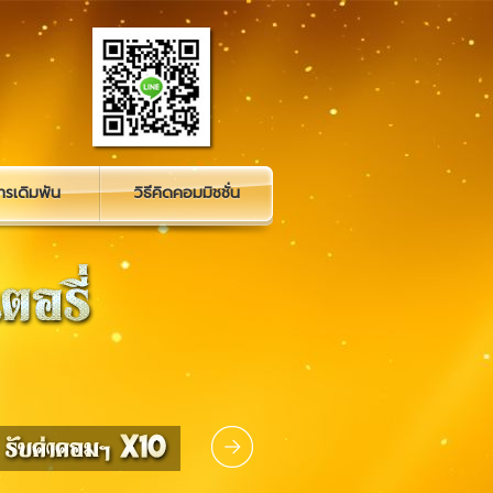
รเดิมพัน
วิธีคิดคอมมิชชั่น