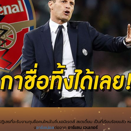
เสธที่จะรับงานกุนซือคนใหม่ในถิ่นเอมิเรตส์ สเตเดี้ยม เป็นที่เรียบร้อยแล้ว ห
ง
อาร์เซน่อล
ต่อจาก
อาร์แซน เวนเกอร์