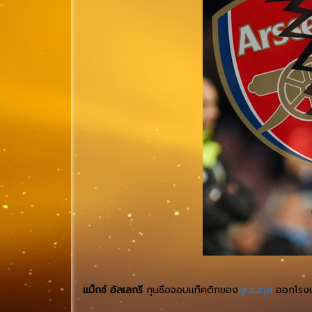
แม็กซ์ อัลเลกรี
กุนซือจอมแท็คติกของ
ยูเวนตุส
ออกโรงปฏิ