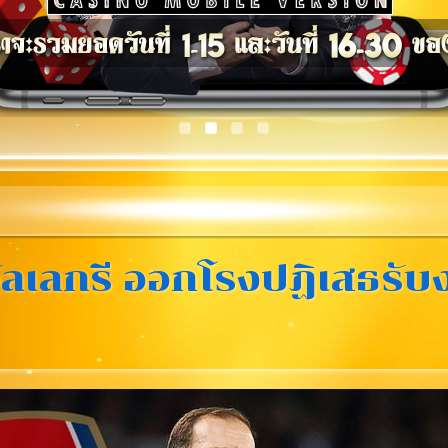
! อัลเลกรี ออกโรงปฏิเสธรั