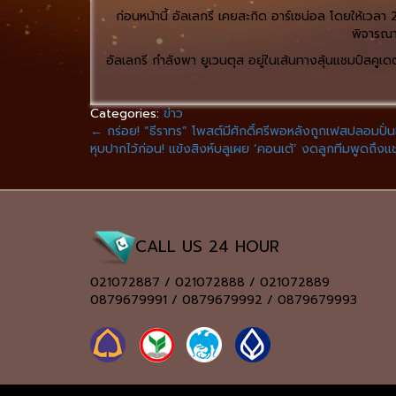
ก่อนหน้านี้ อัลเลกรี เคยสะกิด อาร์เซน่อล โดยให้เวลา
พิจารณา
อัลเลกรี กำลังพา ยูเวนตุส อยู่ในเส้นทางลุ้นแชมป์สคูเ
Categories:
ข่าว
←
กร่อย! “ธีราทร” โพสต์มีศักดิ์ศรีพอหลังถูกเฟสปลอมปั่นเสี
หุบปากไว้ก่อน! แข้งสิงห์บลูเผย ‘คอนเต้’ งดลูกทีมพูดถึง
CALL US 24 HOUR
021072887 / 021072888 / 021072889
0879679991 / 0879679992 / 0879679993