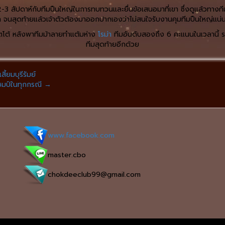
 2-3 สัปดาห์กับทีมปืนใหญ่ในการทบทวนและยื่นข้อเสนอมาที่เขา ซึ่งดูแล้วทางทีม
 จนสุดท้ายแล้วเจ้าตัวต้องมาออกปากเองว่าไม่สนใจรับงานคุมทีมปืนใหญ่แน่
ดตโต้ หลังพาทีมม้าลายทำแต้มห่าง
โรม่า
ทีมอันดับสองถึง 6 คะแนนในเวลานี้ ร
ทีมสุดท้ายอีกด้วย
้ยมบุรีรัมย์
แชมป์ในทุกกรณี
→
www.facebook.com
master.cbo
chokdeeclub99@gmail.com