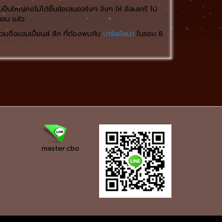
ปืนใหญ่คงไม่ได้ยื่นข้อเสนอจริงๆ จังๆ ให้ อัลเลกรี ไป
นอน แล้ว
วมถึงแชมเปี้ยนส์ ลีก ที่ต้องพบกับ
บาร์เซโลน่า
ในรอบ 8
master.cbo