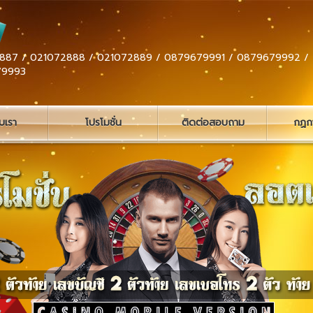
887 / 021072888 / 021072889 / 0879679991 / 0879679992 /
79993
ับเรา
โปรโมชั่น
ติดต่อสอบถาม
กฏกา