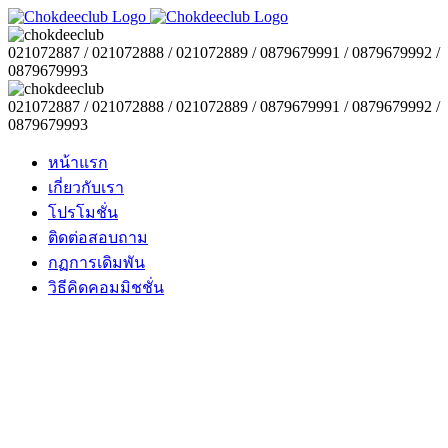
021072887 / 021072888 / 021072889 / 0879679991 / 0879679992 /
0879679993
021072887 / 021072888 / 021072889 / 0879679991 / 0879679992 /
0879679993
หน้าแรก
เกี่ยวกับเรา
โปรโมชั่น
ติดต่อสอบถาม
กฏการเดิมพัน
วิธีคิดคอมมิชชั่น