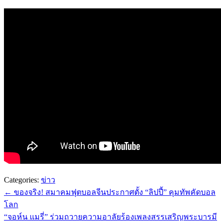
Categories:
ข่าว
←
ของจริง! สมาคมฟุตบอลจีนประกาศตั้ง “ลิปปี้” คุมทัพคัดบอล
โลก
“จอห์น แมรี่” ร่วมถวายความอาลัยร้องเพลงสรรเสริญพระบารมี