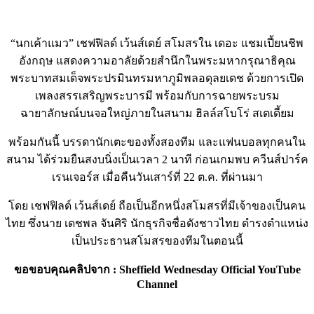
“นกเค้าแมว” เชฟฟิลด์ เว้นส์เดย์ สโมสรใน เดอะ แชมเปี้ยนชิพ
อังกฤษ แสดงความอาลัยด้วยสำนึกในพระมหากรุณาธิคุณ
พระบาทสมเด็จพระปรมินทรมหาภูมิพลอดุลยเดช ด้วยการเปิด
เพลงสรรเสริญพระบารมี พร้อมกับการฉายพระบรม
ฉายาลักษณ์บนจอใหญ่ภายในสนาม ฮิลล์สโบโร่ สเตเดี้ยม
พร้อมกันนี้ บรรดานักเตะของทั้งสองทีม และแฟนบอลทุกคนใน
สนาม ได้ร่วมยืนสงบนิ่งเป็นเวลา 2 นาที ก่อนเกมพบ ควีนส์ปาร์ค
เรนเจอร์ส เมื่อคืนวันเสาร์ที่ 22 ต.ค. ที่ผ่านมา
โดย เชฟฟิลด์ เว้นส์เดย์ ถือเป็นอีกหนึ่งสโมสรที่มีเจ้าของเป็นคน
ไทย ซึ่งนาย เดชพล จันศิริ นักธุรกิจชื่อดังชาวไทย ดำรงตำแหน่ง
เป็นประธานสโมสรของทีมในตอนนี้
ขอขอบคุณคลิปจาก : Sheffield Wednesday Official YouTube
Channel