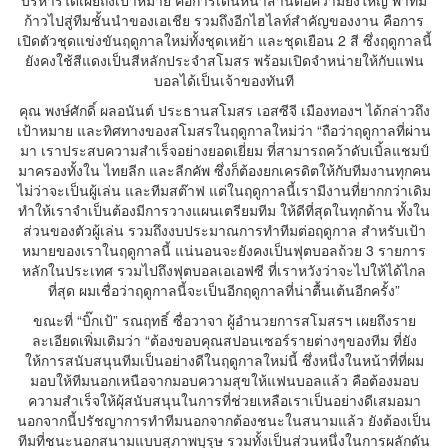
ก้าวไปสู่ทีมชั้นนำของเอเชีย รวมถึงอีกไฮไลท์สำคัญของงาน คือการ
เปิดตัวชุดแข่งขันฤดูกาลใหม่ทั้งชุดเหย้า และชุดเยือน 2 สี ซึ่งฤดูกาลนี้
ยังคงใช้สีแดงเป็นสีหลักประจำสโมสร พร้อมเปิดจำหน่ายให้กับแฟน
บอลได้เป็นเจ้าของทันที
คุณ พงษ์ศักดิ์ ผลอนันต์ ประธานสโมสร เอสซีจี เมืองทองฯ ได้กล่าวถึง
เป้าหมาย และทิศทางของสโมสรในฤดูกาลใหม่ว่า “ถือว่าฤดูกาลที่ผ่าน
มา เราประสบความสำเร็จอย่างยอดเยี่ยม ที่สามารถคว้าดับเบิ้ลแชมป์
มาครองทั้งใน ไทยลีก และลีกคัพ ซึ่งก็ต้องยกเครดิตให้กับทีมงานทุกคน
ไม่ว่าจะเป็นผู้เล่น และทีมสต๊าฟ แต่ในฤดูกาลนี้เรามีงานที่ยากกว่าเดิม
ทำให้เราจำเป็นต้องมีการวางแผนเตรียมทีม ให้ดีที่สุดในทุกด้าน ทั้งใน
ส่วนของตัวผู้เล่น รวมถึงงบประมาณการทำทีมต่อฤดูกาล สำหรับเป้า
หมายของเราในฤดูกาลนี้ แน่นอนจะยังคงเป็นฟุตบอลถ้วย 3 รายการ
หลักในประเทศ รวมไปถึงฟุตบอลเอเอฟซี ที่เราหวังว่าจะไปให้ได้ไกล
ที่สุด ผมเชื่อว่าฤดูกาลนี้จะเป็นอีกฤดูกาลที่น่าตื้นเต้นอีกครั้ง”
ขณะที่ “บิ๊กเป้” รณฤทธิ์ ซื่อวาจา ผู้อำนวยการสโมสรฯ เผยถึงราย
ละเอียดเพิ่มเติมว่า “ต้องขอบคุณสปอนเซอร์รายต่างๆของทีม ที่ยัง
ให้การสนับสนุนทีมเป็นอย่างดีในฤดูกาลใหม่นี้ ซึ่งหนึ่งในหน้าที่ที่ผม
มอบให้ทีมนอกเหนือจากมอบความสุขให้แฟนบอลแล้ว คือต้องมอบ
ความสำเร็จให้ผุ้สนับสนุนในการที่ช่วยเหลือเราเป็นอย่างดีเสมอมา
นอกจากนี้ปรัชญาการทำทีมนอกจากต้องชนะในสนามแล้ว ยังต้องเป็น
ทีมที่ชนะนอกสนามแบบสุภาพบุรุษ รวมทั้งเป็นส่วนหนึ่งในการผลักดัน