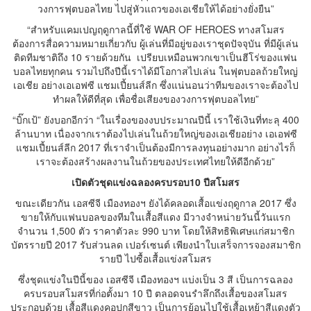
วงการฟุตบอลไทย ไปสู่หัวแถวของเอเชียให้ได้อย่างยั่งยืน”
“สำหรับแคมเปญฤดูกาลนี้ที่ใช้ WAR OF HEROES ทางสโมสร
ต้องการสื่อความหมายเกี่ยวกับ ผู้เล่นที่มีอยู่ของเราชุดปัจจุบัน ที่มีผู้เล่น
ติดทีมชาติถึง 10 รายด้วยกัน เปรียบเหมือนพวกเขาเป็นฮีโร่ของแฟน
บอลไทยทุกคน รวมไปถึงปีนี้เราได้มีโอกาสไปเล่น ในฟุตบอลถ้วยใหญ่
เอเชีย อย่างเอเอฟซี แชมเปี้ยนส์ลีก ซึ่งแน่นอนว่าทีมของเราจะต้องไป
ทำผลให้ดีที่สุด เพื่อชื่อเสียงของวงการฟุตบอลไทย”
“บิ๊กเป้” ยังบอกอีกว่า “ในเรื่องของงบประมาณปีนี้ เราใช้เงินที่ทะลุ 400
ล้านบาท เนื่องจากเราต้องไปเล่นในถ้วยใหญ่ของเอเชียอย่าง เอเอฟซี
แชมเปี้ยนส์ลีก 2017 ที่เราจำเป็นต้องมีการลงทุนอย่างมาก อย่างไรก็
เราจะต้องสร้างผลงานในถ้วยของประเทศไทยให้ดีอีกด้วย”
เปิดตัวชุดแข่งฉลองครบรอบ10 ปีสโมสร
ขณะเดียวกัน เอสซีจี เมืองทองฯ ยังได้คลอดเสื้อแข่งฤดูกาล 2017 ซึ่ง
ขายให้กับแฟนบอลของทีมในเสื้อสีแดง มีวางจำหน่ายวันนี้วันแรก
จำนวน 1,500 ตัว ราคาตัวละ 990 บาท โดยให้สิทธิพิเศษแก่สมาชิก
บัตรรายปี 2017 รับส่วนลด เปอร์เซนต์ เพียงนำใบเสร็จการจองสมาชิก
รายปี ไปซื้อเสื้อแข่งสโมสร
ซึ่งชุดแข่งในปีนี้ของ เอสซีจี เมืองทองฯ แบ่งเป็น 3 สี เป็นการฉลอง
ครบรอบสโมสรที่ก่อตั้งมา 10 ปี ตลอดจนรำลึกถึงเสื้อของสโมสร
ประกอบด้วย เสื้อสีแดงคอปกสีขาว เป็นการย้อนไปใช้เสื้อเหย้าสีแดงตัว