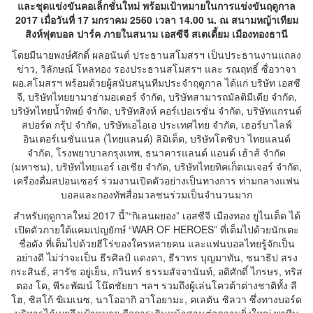
และชุดแข่งขันคอเล็กชั่นใหม่ พร้อมเป้าหมายในการแข่งขันฤดูกาล
2017 เมื่อวันที่ 17 มกราคม 2560 เวลา 14.00 น. ณ สนามหญ้าเทียม
สิงห์ฟุตบอล ปาร์ค ภายในสนาม เอสซีจี สเตเดี้ยม เมืองทองธานี
โดยมีนายพงษ์ศักดิ์ ผลอนันต์ ประธานสโมสรฯ เป็นประธานงานแถลง
ข่าว, วิลักษณ์ โหลทอง รองประธานสโมสรฯ และ รณฤทธิ์ ซื่อวาจา
ผอ.สโมสรฯ พร้อมด้วยผู้สนับสนุนทีมประจำฤดูกาล ได้แก่ บริษัท เอสซี
จี, บริษัทไทยยามาฮ่ามอเตอร์ จำกัด, บริษัทสามารถมัลติมีเดีย จำกัด,
บริษัทไทยน้ำทิพย์ จำกัด, บริษัทสิงห์ คอร์เปอเรชั่น จำกัด, บริษัทแกรนด์
สปอร์ต กรุ้ป จำกัด, บริษัทเอไอเอ ประเทศไทย จำกัด, เฮอร์บาไลฟ์
อินเตอร์เนชั่นแนล (ไทยแลนด์) ลิมิเต็ด, บริษัทโตชิบา ไทยแลนด์
จำกัด, โรงพยาบาลกรุงเทพ, ธนาคารแลนด์ แอนด์ เฮ้าส้ จำกัด
(มหาชน), บริษัทไทยแอร์ เอเชีย จำกัด, บริษัทไทยทิคเก็ตเมเจอร์ จำกัด,
เครืองดื่มสปอนเซอร์ ร่วมงานเปิดตัวอย่างเป็นทางการ ท่ามกลางแฟน
บอลและกองทัพสื่อมวลชนร่วมเป็นจำนวนมาก
สำหรับฤดูกาลใหม่ 2017 นี้”“กิเลนผยอง” เอสซีจี เมืองทอง ยูไนเต็ด ได้
เปิดตัวภายใต้แคมเปญยักษ์ “WAR OF HEROES” ที่เต็มไปด้วยนักเตะ
ชื่อดัง ที่เต็มไปด้วยฮีโร่ของใครหลายคน และแฟนบอลไทยรู้จักเป็น
อย่างดี ไม่ว่าจะเป็น ธีรศิลป์ แดงดา, ธีราทร บุญมาทัน, ชนาธิป สรง
กระสินธ์, สารัช อยู่เย็น, กวินทร์ ธรรมสัจจานันท์, อดิศักดิ์ ไกรษร, ทริส
ตอง โด, พีระพัฒน์ โน๊ตชัยยา ฯลฯ รวมถึงผู้เล่นโควต้าต่างชาติทั้ง ลี
โฮ, ซิสโก้ ฆิเมเนซ, นาโออากิ อาโอยามะ, คเลตัน ซิลวา ซึ่งทางบอร์ด
บริหารได้เผยถึงเป้าหมาย คือการเดินหน้าสานต่อความยิ่งใหญ่ พาทีม