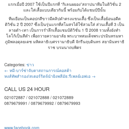
แรกเมื่อปี 2007 ใช้เป็นปีแรกที่ “กิเลนผยอง”สถาปนาทีมในดิวิชั่น 2
และใส่เสื้อแบบเดียวกันนี้ พร้อมกับได้แชมป์ปีนั้น
ทีมเยือนเป็นคอปกสีขาวมีคลิปดำตรงแขนเสื้อ ซึ่งเป็นเสื้อย้อนอดีต
ดิวิชั่น 2 ปี 2007 ซึ่งเป็นรุ่นแรกที่สโมสรได้ใช้สวมใส่ ส่วนเสื้อที่ 3 เป็น
ลายดำ-เทา เป็นการรำลึกเสื้อแชมป์ดิวิชั่น 1 ปี 2008 รวมทั้งยังทำ
โลโก้เป็นสีดำ เพื่อถวายความอาลัย พระบาทสมเด็จพระปรมินทรมหา
ภูมิพลอดุลยเดช มหิตลาธิเบศรรามาธิบดี จักรีนฤบดินทร สยามินทราธิ
ราช บรมนาถบพิตร
Categories:
ข่าว
←
หมี-บาร์ซ่าจับตาสถานการณ์คอสต้า
หงส์ทัพสำรอง!สเตอร์ริดจ์นำยิงพลีมัธ:รีเพลย์เอฟเอ
→
CALL US 24 HOUR
021072887 / 021072888 / 021072889
0879679991 / 0879679992 / 0879679993
www.facebook.com